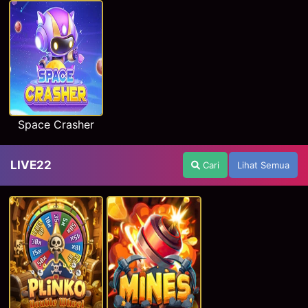
Space Crasher
LIVE22
Cari
Lihat Semua