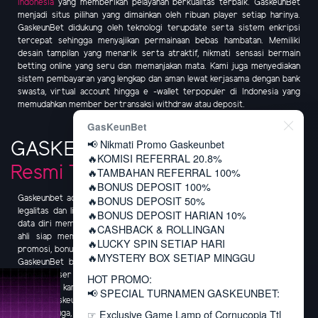
Indonesia
yang memberikan pelayanan berkualitas terbaik. GaskeunBet
menjadi situs pilihan yang dimainkan oleh ribuan player setiap harinya.
GaskeunBet didukung oleh teknologi terupdate serta sistem enkripsi
tercepat sehingga menyajikan permainaan bebas hambatan. Memiliki
desain tampilan yang menarik serta atraktif, nikmati sensasi bermain
betting online yang seru dan memanjakan mata. Kami juga menyediakan
sistem pembayaran yang lengkap dan aman lewat kerjasama dengan bank
swasta, virtual account hingga e -wallet terpopuler di Indonesia yang
memudahkan member bertransaksi withdraw atau deposit.
GasKeunBet
📢 Nikmati Promo Gaskeunbet
GASKEUNBET
Betting Online
🔥KOMISI REFERRAL 20.8%
Resmi Terpercaya
🔥TAMBAHAN REFERRAL 100%
🔥BONUS DEPOSIT 100%
🔥BONUS DEPOSIT 50%
Gaskeunbet adalah
situs betting online resmi terpercaya
yang memiliki
legalitas dan lisensi dari BMM Testlabs sehingga menjamin kerahasiaan
🔥BONUS DEPOSIT HARIAN 10%
data diri member. Dilengkapi dengan pusat bantuan 24 jam oleh tenaga
🔥CASHBACK & ROLLINGAN
ahli siap membantu member kapan saja. Jangan lewatkan berbagai
🔥LUCKY SPIN SETIAP HARI
promosi, bonus dan event berhadiah untuk menguntungkan member yang
🔥MYSTERY BOX SETIAP MINGGU
GaskeunBet bagikan setiap harinya. Nikmati seluruh fasilitas ini hanya
dengan 1 user ID. Proses pendaftaran yang mudah dan cepat juga menjadi
HOT PROMO:
keunggulan kami. Kepuasan dan Kenyamanan member menjadi prioritas
📢 SPECIAL TURNAMEN GASKEUNBET:
utama GaskeunBet. Tunggu apa lagi, Gabung bersama GaskeunBet
☞ Exclusive Game Lamp of Cornucopia Ttl
sekarang juga, raih keuntungan berlimpah disini.