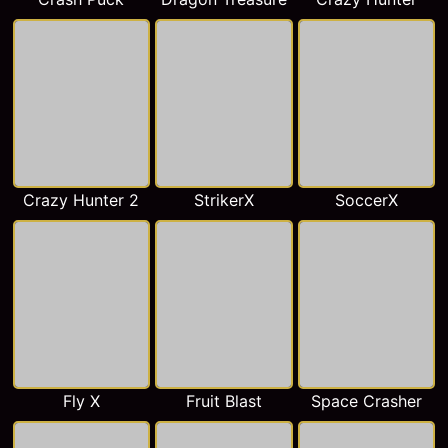
Crazy Hunter 2
StrikerX
SoccerX
Fly X
Fruit Blast
Space Crasher