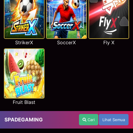
StrikerX
SoccerX
Fly X
Fruit Blast
SPADEGAMING
Cari
Lihat Semua