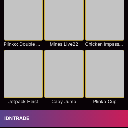
Plinko: Double Wheel Live22
Mines Live22
Chicken Impassable
Jetpack Heist
Capy Jump
Plinko Cup
IDNTRADE