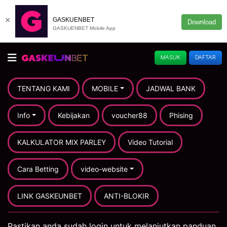
×
GASKUENBET
Download
GASKUENBET Mobile App
MASUK
DAFTAR
TENTANG KAMI
MOBILE
JADWAL BANK
Info
Kebijakan
voucher88
Phising
KALKULATOR MIX PARLEY
Video Tutorial
Cara Betting
video-website
LINK GASKEUNBET
ANTI-BLOKIR
Pastikan anda sudah login untuk melanjutkan panduan