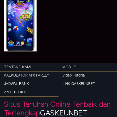
TENTANG KAMI
MOBILE
KALKULATOR MIX PARLEY
Video Tutorial
JADWAL BANK
LINK GASKEUNBET
ANTI-BLOKIR
Situs Taruhan Online Terbaik dan
Terlengkap
GASKEUNBET