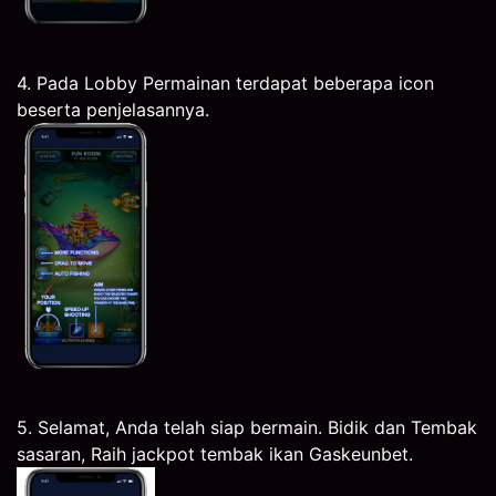
4. Pada Lobby Permainan terdapat beberapa icon
beserta penjelasannya.
5. Selamat, Anda telah siap bermain. Bidik dan Tembak
sasaran, Raih jackpot tembak ikan Gaskeunbet.