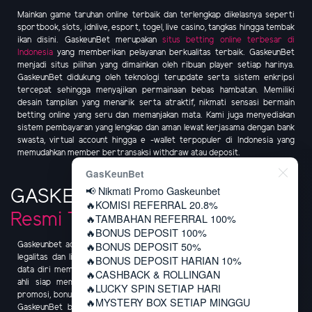
Mainkan game taruhan online terbaik dan terlengkap dikelasnya seperti
sportbook, slots, idnlive, esport, togel, live casino, tangkas hingga tembak
ikan disini. GaskeunBet merupakan
situs betting online terbesar di
Indonesia
yang memberikan pelayanan berkualitas terbaik. GaskeunBet
menjadi situs pilihan yang dimainkan oleh ribuan player setiap harinya.
GaskeunBet didukung oleh teknologi terupdate serta sistem enkripsi
tercepat sehingga menyajikan permainaan bebas hambatan. Memiliki
desain tampilan yang menarik serta atraktif, nikmati sensasi bermain
betting online yang seru dan memanjakan mata. Kami juga menyediakan
sistem pembayaran yang lengkap dan aman lewat kerjasama dengan bank
swasta, virtual account hingga e -wallet terpopuler di Indonesia yang
memudahkan member bertransaksi withdraw atau deposit.
GasKeunBet
📢 Nikmati Promo Gaskeunbet
GASKEUNBET
Betting Online
🔥KOMISI REFERRAL 20.8%
Resmi Terpercaya
🔥TAMBAHAN REFERRAL 100%
🔥BONUS DEPOSIT 100%
🔥BONUS DEPOSIT 50%
Gaskeunbet adalah
situs betting online resmi terpercaya
yang memiliki
legalitas dan lisensi dari BMM Testlabs sehingga menjamin kerahasiaan
🔥BONUS DEPOSIT HARIAN 10%
data diri member. Dilengkapi dengan pusat bantuan 24 jam oleh tenaga
🔥CASHBACK & ROLLINGAN
ahli siap membantu member kapan saja. Jangan lewatkan berbagai
🔥LUCKY SPIN SETIAP HARI
promosi, bonus dan event berhadiah untuk menguntungkan member yang
🔥MYSTERY BOX SETIAP MINGGU
GaskeunBet bagikan setiap harinya. Nikmati seluruh fasilitas ini hanya