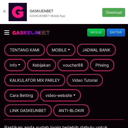
×
GASKUENBET
Download
GASKUENBET Mobile App
MASUK
DAFTAR
TENTANG KAMI
MOBILE
JADWAL BANK
Info
Kebijakan
voucher88
Phising
KALKULATOR MIX PARLEY
Video Tutorial
Cara Betting
video-website
LINK GASKEUNBET
ANTI-BLOKIR
Pastikan anda sudah login terlebih dahulu untuk